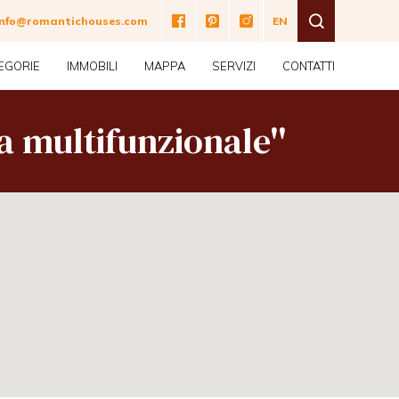
e
info@romantichouses.com
EN
EGORIE
IMMOBILI
MAPPA
SERVIZI
CONTATTI
a multifunzionale''