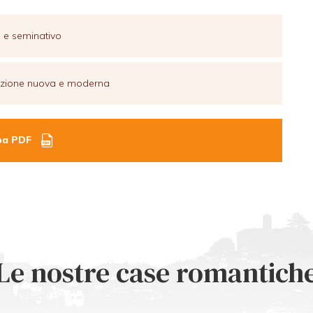
co e seminativo
truzione nuova e moderna
a PDF
Le nostre case romantich