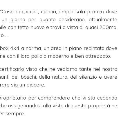
 ‘’Casa di caccia’’, cucina, ampia sala pranzo dove
r un giorno per quanto desiderano, attualmente
le con tetto nuovo e travi a vista di quasi 200mq,
 o ….
 box 4x4 a norma, un area in piano recintata dove
ine con il loro pollaio moderno e ben attrezzato.
ertificarlo visto che ne vediamo tante nel nostro
ti dei boschi, della natura, del silenzio e avere
orare sia un piacere.
 proprietario per comprendere che vi sta cedendo
 che ossigenandosi alla vista di questa proprietà ne
per sempre.