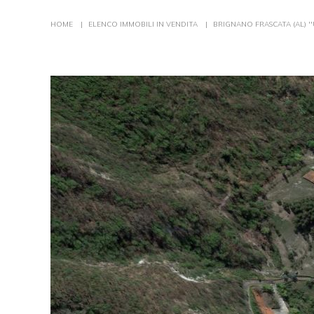
Tu
HOME
ELENCO IMMOBILI IN VENDITA
BRIGNANO FRASCATA (AL) '
sei
qui