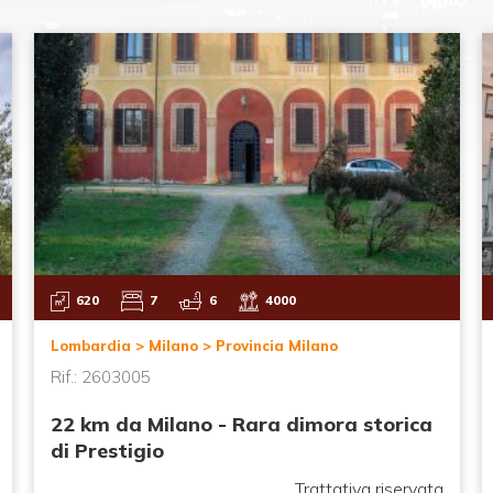
620
7
6
4000
Lombardia > Milano > Provincia Milano
Rif.: 2603005
22 km da Milano - Rara dimora storica
di Prestigio
Trattativa riservata