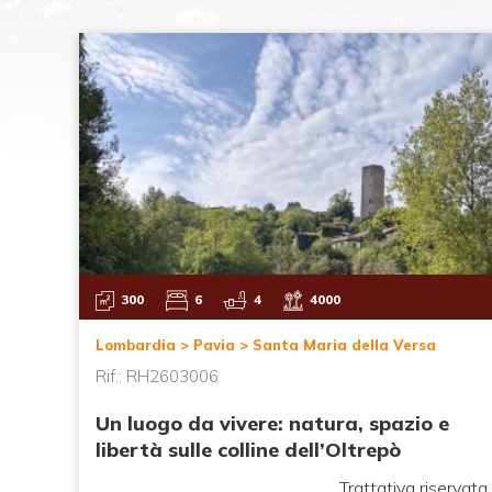
300
6
4
4000
Lombardia > Pavia > Santa Maria della Versa
Rif.: RH2603006
 -
Un luogo da vivere: natura, spazio e
libertà sulle colline dell’Oltrepò
00,00
Trattativa riservata