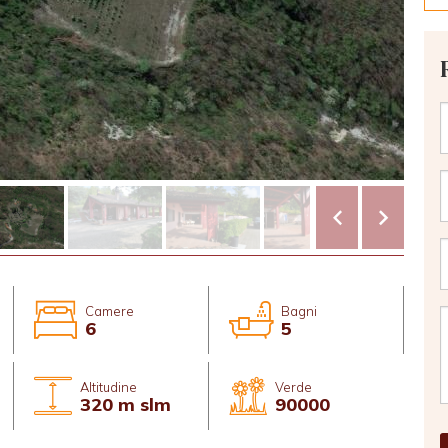
Camere
Bagni
6
5
Altitudine
Verde
320 m slm
90000