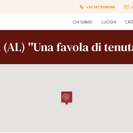
Navigazion
+39 347 5088380
Navigazione
top
CHI SIAMO
LUOGHI
CAT
principale
(AL) ''Una favola di tenut