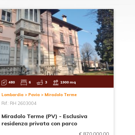
480
6
3
1900 mq
4
Lombardia > Pavia > Miradolo Terme
Emil
Rif.: RH 2603004
Rif.
Miradolo Terme (PV) - Esclusiva
Gazz
residenza privata con parco
Rap
€ 870.000,00